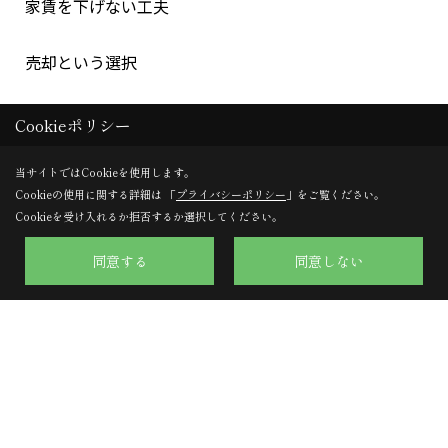
家賃を下げない工夫
売却という選択
賃貸経営の転機をつかむ
Cookieポリシー
リフォーム事例 (7)
当サイトではCookieを使用します。
Cookieの使用に関する詳細は 「
プライバシーポリシー
」をご覧ください。
Cookieを受け入れるか拒否するか選択してください。
モデルルーム
同意する
同意しない
“1ヵ月お試し管理サービス”事例
物件の顔【銘板】ネームプレート交換
古いポストは物件印象を落とします。集合ポスト交換。