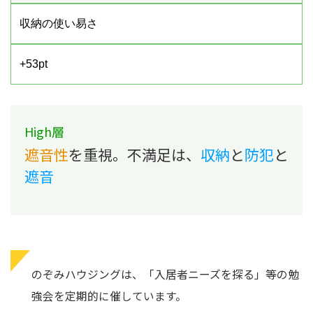
収納の使い易さ
+53pt
High層
遮音性
を重視。不満足は、
収納
と
防犯
と
遮音
のぞみハウジングは、「入居者ニーズを探る」等の勉
強会を定期的に催しています。