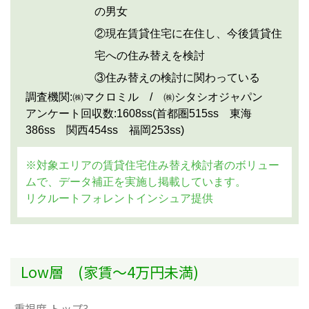
の男女
②現在賃貸住宅に在住し、今後賃貸住
宅への住み替えを検討
③住み替えの検討に関わっている
調査機関:㈱マクロミル / ㈱シタシオジャパン
アンケート回収数:1608ss(首都圏515ss 東海
386ss 関西454ss 福岡253ss)
※対象エリアの賃貸住宅住み替え検討者のボリュー
ムで、データ補正を実施し掲載しています。
リクルートフォレントインシュア提供
Low層 (家賃～4万円未満)
重視度 トップ3