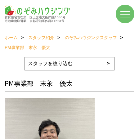
賃貸住宅管理業 国土交通大臣(2)第1586号
宅地建物取引業 京都府知事(5)第11623号
ホーム
スタッフ紹介
のぞみハウジングスタッフ
PM事業部 末永 優太
PM事業部 末永 優太