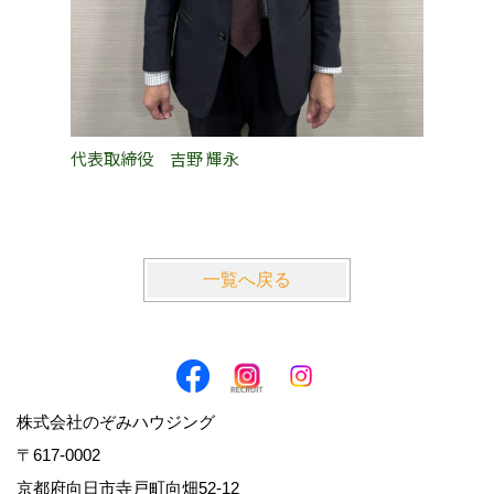
代表取締役 吉野 輝永
PM事業
一覧へ戻る
株式会社のぞみハウジング
〒617-0002
京都府向日市寺戸町向畑52-12