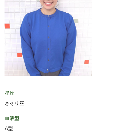
星座
さそり座
血液型
A型