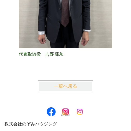
代表取締役 吉野 輝永
PM事業
一覧へ戻る
株式会社のぞみハウジング