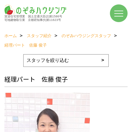
賃貸住宅管理業 国土交通大臣(2)第1586号
宅地建物取引業 京都府知事(5)第11623号
ホーム
スタッフ紹介
のぞみハウジングスタッフ
経理パート 佐藤 俊子
経理パート 佐藤 俊子