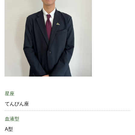
星座
てんびん座
血液型
A型