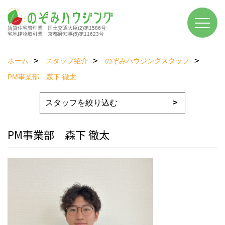
賃貸住宅管理業 国土交通大臣(2)第1586号
宅地建物取引業 京都府知事(5)第11623号
ホーム
スタッフ紹介
のぞみハウジングスタッフ
PM事業部 森下 徹太
PM事業部 森下 徹太