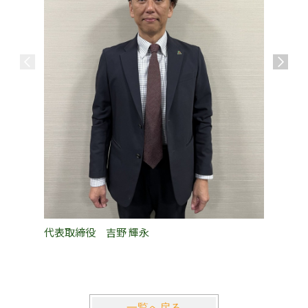
代表取締役 吉野 輝永
PM事業
一覧へ戻る