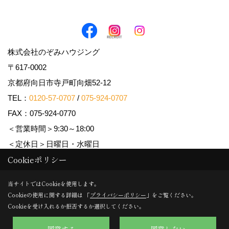
株式会社のぞみハウジング
〒617-0002
京都府向日市寺戸町向畑52-12
TEL：
0120-57-0707
/
075-924-0707
FAX：075-924-0770
＜営業時間＞9:30～18:00
＜定休日＞日曜日・水曜日
Cookieポリシー
Copyright (c) Nozomi Housing. All Rights Reserved.
当サイトではCookieを使用します。
Cookieの使用に関する詳細は 「
プライバシーポリシー
」をご覧ください。
Produced by
ゴデスクリエイト
Cookieを受け入れるか拒否するか選択してください。