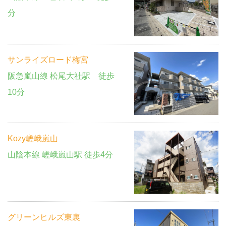
分
サンライズロード梅宮
阪急嵐山線 松尾大社駅 徒歩
10分
Kozy嵯峨嵐山
山陰本線 嵯峨嵐山駅 徒歩4分
グリーンヒルズ東裏