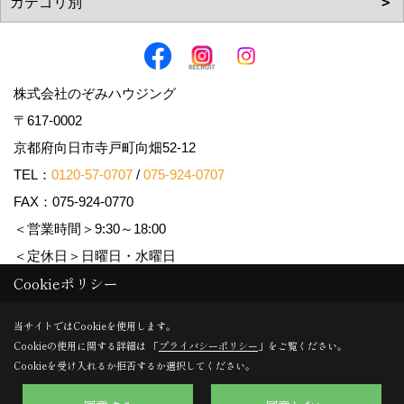
株式会社のぞみハウジング
〒617-0002
京都府向日市寺戸町向畑52-12
TEL：
0120-57-0707
/
075-924-0707
FAX：075-924-0770
＜営業時間＞9:30～18:00
＜定休日＞日曜日・水曜日
Cookieポリシー
Copyright (c) Nozomi Housing. All Rights Reserved.
当サイトではCookieを使用します。
Cookieの使用に関する詳細は 「
プライバシーポリシー
」をご覧ください。
Produced by
ゴデスクリエイト
Cookieを受け入れるか拒否するか選択してください。