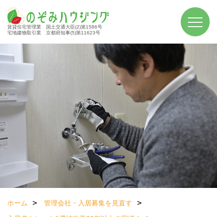
賃貸住宅管理業 国土交通大臣(2)第1586号
宅地建物取引業 京都府知事(5)第11623号
ホーム
管理会社・入居募集を見直す