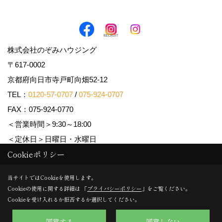
株式会社のぞみハウジング
〒617-0002
京都府向日市寺戸町向畑52-12
TEL：
0120-57-0707
/
075-924-0707
FAX：075-924-0770
＜営業時間＞9:30～18:00
＜定休日＞日曜日・水曜日
Cookieポリシー
Copyright (c) Nozomi Housing. All Rights Reserved.
当サイトではCookieを使用します。
Cookieの使用に関する詳細は 「
プライバシーポリシー
」をご覧ください。
Produced by
ゴデスクリエイト
Cookieを受け入れるか拒否するか選択してください。
同意する
同意しない